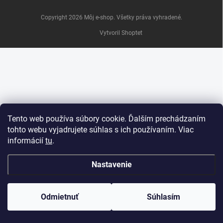
e
Copyright 2026
Môj e-shop
. Všetky práva vyhradené.
Vytvoril Shoptet
Tento web používa súbory cookie. Ďalším prechádzaním
tohto webu vyjadrujete súhlas s ich používaním. Viac
informácií
tu
.
Nastavenie
Odmietnuť
Súhlasím