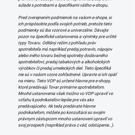
súlade s potrebami a špecifikami vášho e-shopu.
Pred zverejnením podmienok na vašom e-shope, si
ich prispôsobte podľa svojich potrieb, pretože tieto
podmienky sú iba vzorové a univerzálne. Dávajte
pozor na špecifické ustanovenia a výnimky pre určité
typy Tovaru. Odlišný režim z pohľadu práv
spotrebiteľa má napríklad predaj potravín, nápojov
alebo iného tovaru bežnej spotreby dodávaného
spotrebiteľovi, predaj tabakových a alkoholických
výrobkov či predaj umeleckých diel. Tieto špecifiká
nie sú v našom vzore zohľadnené. Upravte si ich opäť
na mieru. Tieto VOP sú určené hlavne pre e-shopy,
ktoré predávajú Tovar primárne spotrebiteľom.
Mnohé ustanovenia však možno vo VOP upraviť vo
vzťahu k podnikateľovi lepšie pre vás ako
predávajúceho. Ak teda predávate hlavne
podnikateľom, môžete po konzultácii so svojím
právnym zástupcom mnoho ustanovení upraviť vo
svoj prospech (napríklad práva z vád, odstúpenie…).