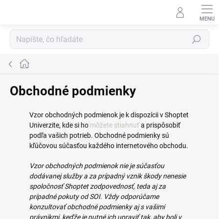
Prejsť
na
obsah
Hľadať
Domov
Obchodné podmienky
Vzor obchodných podmienok je k dispozícii v Shoptet
Univerzite, kde si ho
môžete stiahnuť
a prispôsobiť
podľa vašich potrieb. Obchodné podmienky sú
kľúčovou súčasťou každého internetového obchodu.
Vzor obchodných podmienok nie je súčasťou
dodávanej služby a za prípadný vznik škody nenesie
spoločnosť Shoptet zodpovednosť, teda aj za
prípadné pokuty od SOI. Vždy odporúčame
konzultovať obchodné podmienky aj s vašimi
právnikmi, keďže je nutné ich upraviť tak, aby boli v