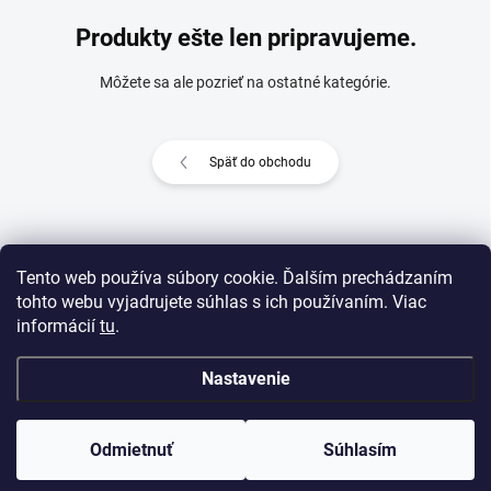
Produkty ešte len pripravujeme.
Môžete sa ale pozrieť na ostatné kategórie.
Späť do obchodu
Z
Tento web používa súbory cookie. Ďalším prechádzaním
á
tohto webu vyjadrujete súhlas s ich používaním. Viac
p
informácií
tu
.
ä
t
Nastavenie
i
e
Copyright 2026
Môj e-shop
. Všetky práva vyhradené.
Odmietnuť
Súhlasím
Vytvoril Shoptet