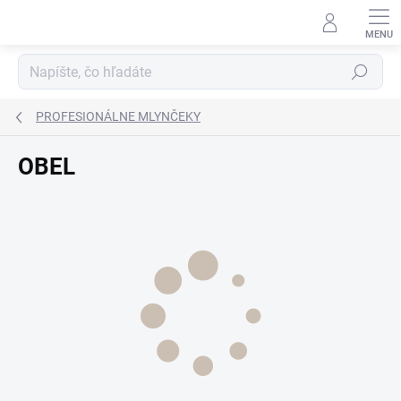
Prejsť
na
obsah
Hľadať
PROFESIONÁLNE MLYNČEKY
OBEL