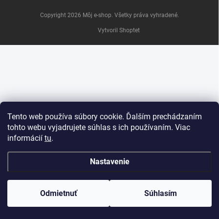
e
Copyright 2026
Môj e-shop
. Všetky práva vyhradené.
Vytvoril Shoptet
Tento web používa súbory cookie. Ďalším prechádzaním
tohto webu vyjadrujete súhlas s ich používaním. Viac
informácií
tu
.
Nastavenie
Odmietnuť
Súhlasím