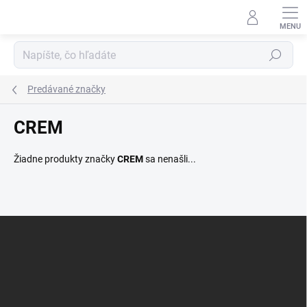
Prejsť
na
obsah
Hľadať
Predávané značky
CREM
Žiadne produkty značky
CREM
sa nenašli...
Z
á
p
ä
t
i